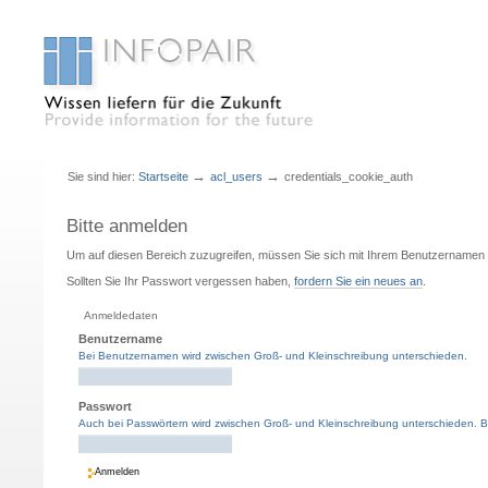
Sektionen
Benutzerspezifische
Direkt
Direkt
Werkzeuge
zum
zur
→
→
Sie sind hier:
Startseite
acl_users
credentials_cookie_auth
Inhalt
Navigation
Bitte anmelden
Um auf diesen Bereich zuzugreifen, müssen Sie sich mit Ihrem Benutzernamen
Sollten Sie Ihr Passwort vergessen haben,
fordern Sie ein neues an
.
Anmeldedaten
Benutzername
Bei Benutzernamen wird zwischen Groß- und Kleinschreibung unterschieden.
Passwort
Auch bei Passwörtern wird zwischen Groß- und Kleinschreibung unterschieden. Bitte s