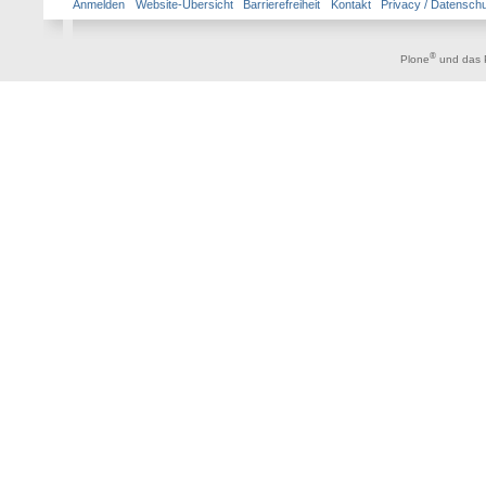
Anmelden
Website-Übersicht
Barrierefreiheit
Kontakt
Privacy / Datensch
®
Plone
und das 