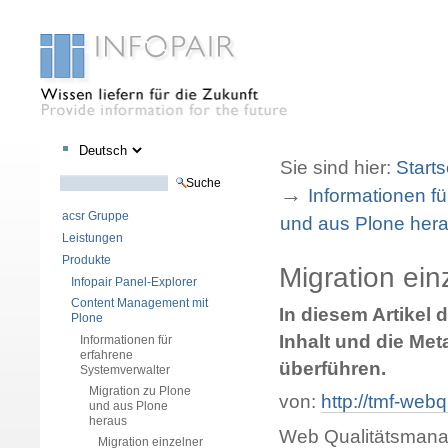
Sektionen
Benutzerspezifische
Direkt
Direkt
Werkzeuge
zum
zur
Sie sind hier:
Starts
Inhalt
Navigation
Website durchsuchen
→
Informationen f
Erweiterte Suche…
acsr Gruppe
und aus Plone her
Leistungen
Produkte
Migration ei
Infopair Panel-Explorer
Content Management mit
In diesem Artikel 
Plone
Inhalt und die Me
Informationen für
erfahrene
überführen.
Systemverwalter
Migration zu Plone
von:
http://tmf-webq
und aus Plone
heraus
Web Qualitätsman
Migration einzelner