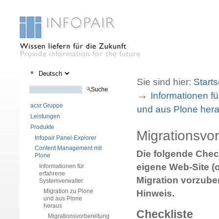
Sektionen
Benutzerspezifische
Direkt
Direkt
Werkzeuge
zum
zur
Sie sind hier:
Starts
Inhalt
Navigation
Website durchsuchen
→
Informationen f
Erweiterte Suche…
acsr Gruppe
und aus Plone her
Leistungen
Produkte
Migrationsvor
Infopair Panel-Explorer
Content Management mit
Die folgende Check
Plone
eigene Web-Site (o
Informationen für
erfahrene
Migration vorzuber
Systemverwalter
Migration zu Plone
Hinweis.
und aus Plone
heraus
Checkliste
Migrationsvorbereitung