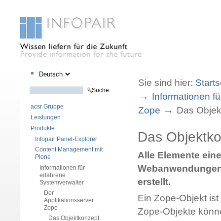
Sektionen
Benutzerspezifische
Direkt
Direkt
Werkzeuge
zum
zur
Sie sind hier:
Starts
Inhalt
Navigation
Website durchsuchen
→
Informationen f
Erweiterte Suche…
acsr Gruppe
→
Zope
Das Objek
Leistungen
Produkte
Das Objektk
Infopair Panel-Explorer
Content Management mit
Alle Elemente eine
Plone
Webanwendungen we
Informationen für
erfahrene
erstellt.
Systemverwalter
Der
Ein Zope-Objekt ist 
Applikationsserver
Zope
Zope-Objekte könne
Das Objektkonzept