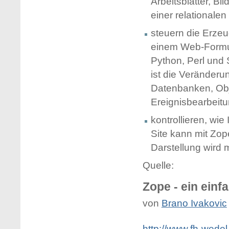
Arbeitsblätter, Bi
einer relationale
steuern die Erze
einem Web-Formul
Python, Perl und 
ist die Veränder
Datenbanken, Obj
Ereignisbearbeit
kontrollieren, wi
Site kann mit Zo
Darstellung wird 
Quelle:
Zope - ein ein
von
Brano Ivakovic
http://www.fh-wedel