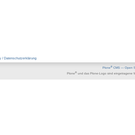
y / Datenschutzerklärung
®
Plone
CMS — Open So
®
Plone
und das Plone-Logo sind eingetragene 