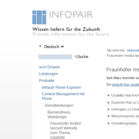
Sektionen
Benutzerspezifische
Direkt
Direkt
Werkzeuge
zum
zur
Sie sind hier:
Startsei
Inhalt
Navigation
Fraunhofer Institut l
Website durchsuchen
Erweiterte Suche…
acsr Gruppe
Fraunhofer In
Leistungen
Seit März betreibt 
Produkte
Bei
www.fit-fuer-usabil
Infopair Panel-Explorer
Content Management mit
Usability-Nachric
Plone
Experten-Rat zu U
Dienstleistungen
Umfragen zu Usab
Barrierefreies
Wissenswertes übe
Webdesign
Fraunhofer Institut
Gestaltungstipps
lanciert Website
zum Thema
Usability