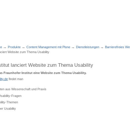
→
→
→
→
te
Produkte
Content Management mit Plone
Dienstleistungen
Barrierefreies W
anciert Website zum Thema Usability
stitut lanciert Website zum Thema Usability
das Fraunhofer Institut eine Website zum Thema Usability.
ity.de
findet man
hten aus Wissenschaft und Praxis
sability-Fragen
ility-Themen
r Usability