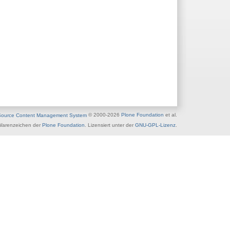
urce Content Management System
© 2000-
2026
Plone Foundation
et al.
Warenzeichen der
Plone Foundation
. Lizensiert unter der
GNU-GPL-Lizenz
.