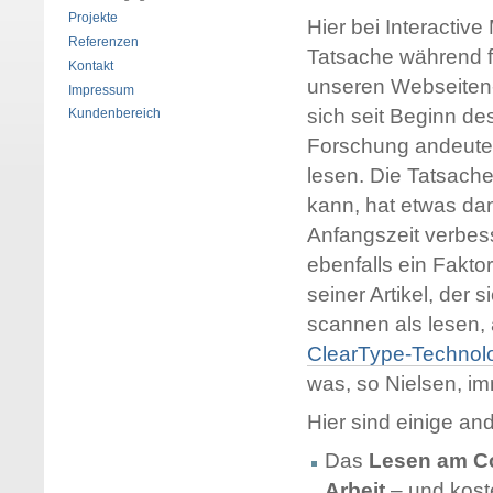
Projekte
Hier bei
Interactive
Referenzen
Tatsache während f
Kontakt
unseren Webseiten-
Impressum
sich seit Beginn de
Kundenbereich
Forschung andeutet
lesen. Die Tatsache
kann, hat etwas dam
Anfangszeit verbess
ebenfalls ein Faktor
seiner Artikel, der
scannen als lesen, a
ClearType
-Technol
was, so Nielsen, im
Hier sind einige a
Das
Lesen am Co
Arbeit
– und kost