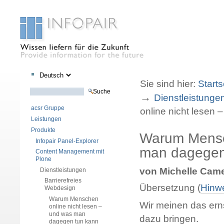
Sektionen
Benutzerspezifische
Direkt
Direkt
Werkzeuge
zum
zur
Sie sind hier:
Starts
Inhalt
Navigation
Website durchsuchen
→
Dienstleistunge
Erweiterte Suche…
acsr Gruppe
online nicht lesen
Leistungen
Produkte
Warum Mensch
Infopair Panel-Explorer
man dagegen
Content Management mit
Plone
von Michelle Cam
Dienstleistungen
Barrierefreies
Übersetzung (
Hinw
Webdesign
Warum Menschen
Wir meinen das erns
online nicht lesen –
und was man
dazu bringen.
dagegen tun kann