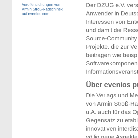
Der DZUG e.V. vers
Veröffentlichungen von
Armin Stroß-Radschinski
Anwender in Deutsc
auf evenios.com
Interessen von Ent
und damit die Ress
Source-Community b
Projekte, die zur 
beitragen wie beis
Softwarekomponente
Informationsverans
Über evenios p
Die Verlags und M
von Armin Stroß-Ra
u.A. auch für das O
Gegensatz zu etabli
innovativen interd
völlig neue Aspekt