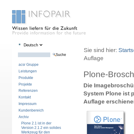
Sektionen
Benutzerspezifische
Direkt
Direkt
Werkzeuge
zum
zur
Sie sind hier:
Starts
Inhalt
Navigation
Website durchsuchen
Auflage
Erweiterte Suche…
acsr Gruppe
Leistungen
Plone-Broschü
Produkte
Projekte
Die Imagebroschü
Referenzen
System Plone ist 
Kontakt
Auflage erschiene
Impressum
Kundenbereich
Archiv
Plone 2.1 ist in der
Version 2.1.2 ein solides
Werkzeug für den