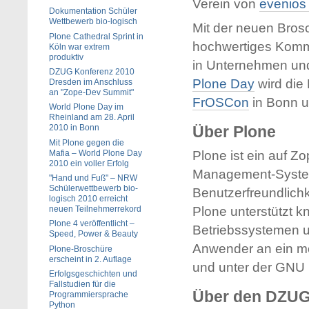
Verein von
evenios 
Dokumentation Schüler
Wettbewerb bio-logisch
Mit der neuen Bros
Plone Cathedral Sprint in
hochwertiges Kommu
Köln war extrem
produktiv
in Unternehmen un
DZUG Konferenz 2010
Plone Day
wird die
Dresden im Anschluss
an "Zope-Dev Summit"
FrOSCon
in Bonn 
World Plone Day im
Rheinland am 28. April
2010 in Bonn
Über Plone
Mit Plone gegen die
Mafia – World Plone Day
Plone ist ein auf 
2010 ein voller Erfolg
Management-System.
"Hand und Fuß" – NRW
Schülerwettbewerb bio-
Benutzerfreundlichke
logisch 2010 erreicht
neuen Teilnehmerrekord
Plone unterstützt k
Plone 4 veröffentlicht –
Betriebssystemen un
Speed, Power & Beauty
Anwender an ein mo
Plone-Broschüre
erscheint in 2. Auflage
und unter der GNU P
Erfolgsgeschichten und
Fallstudien für die
Über den DZUG 
Programmiersprache
Python