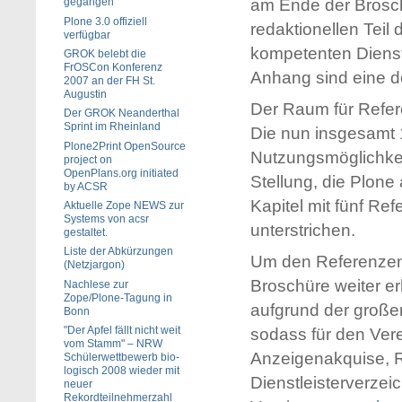
am Ende der Brosc
gegangen
Plone 3.0 offiziell
redaktionellen Tei
verfügbar
kompetenten Dienstl
GROK belebt die
FrOSCon Konferenz
Anhang sind eine d
2007 an der FH St.
Augustin
Der Raum für Refere
Der GROK Neanderthal
Sprint im Rheinland
Die nun insgesamt 
Plone2Print OpenSource
Nutzungsmöglichkei
project on
OpenPlans.org initiated
Stellung, die Plon
by ACSR
Kapitel mit fünf Re
Aktuelle Zope NEWS zur
Systems von acsr
unterstrichen.
gestaltet.
Liste der Abkürzungen
Um den Referenzen
(Netzjargon)
Broschüre weiter e
Nachlese zur
Zope/Plone-Tagung in
aufgrund der große
Bonn
"Der Apfel fällt nicht weit
sodass für den Vere
vom Stamm" – NRW
Anzeigenakquise, R
Schülerwettbewerb bio-
logisch 2008 wieder mit
Dienstleisterverzei
neuer
Rekordteilnehmerzahl