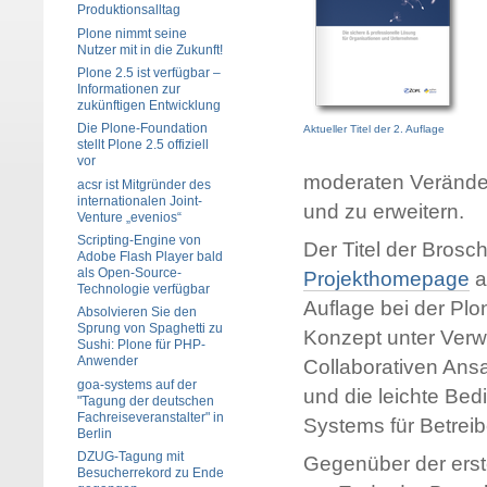
Produktionsalltag
Plone nimmt seine
Nutzer mit in die Zukunft!
Plone 2.5 ist verfügbar –
Informationen zur
zukünftigen Entwicklung
Die Plone-Foundation
Aktueller Titel der 2. Auflage
stellt Plone 2.5 offiziell
vor
moderaten Veränder
acsr ist Mitgründer des
internationalen Joint-
und zu erweitern.
Venture „evenios“
Scripting-Engine von
Der Titel der Brosc
Adobe Flash Player bald
als Open-Source-
Projekthomepage
a
Technologie verfügbar
Auflage bei der Plon
Absolvieren Sie den
Sprung von Spaghetti zu
Konzept unter Verw
Sushi: Plone für PHP-
Anwender
Collaborativen Ansa
goa-systems auf der
und die leichte Be
"Tagung der deutschen
Fachreiseveranstalter" in
Systems für Betreib
Berlin
DZUG-Tagung mit
Gegenüber der erst
Besucherrekord zu Ende